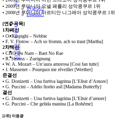
• 2009년 루마니아 요넬 페를리 성악콩쿠르 1위
한국어
• 2008년 루마니아 마르티안 니그레아 성악콩쿠르 1위
English
[연주곡목]
1차예선
• O. Respighi – Nebbie
• F. V. Flotow – Ach so fromm, ach so traut [Martha]
2차예선
• CHO Du Nam – Baet No Rae
• R. Strauss – Zueignung
• W. A. Mozart – Un’aura amorosa [Cosi fan tutte]
• J. Massenet – Pourquoi me réveiller [Werther]
준결선
• G. Donizetti – Una furtiva lagrima [L’Elisir d’Amore]
• G. Puccini – Addio fiorito asil [Madama Butterfly]
결선
• G. Donizetti – Una furtiva lagrima [L’Elisir d’amore]
• G. Puccini – Che gelida manina [La Bohème]
[2위] 이응광