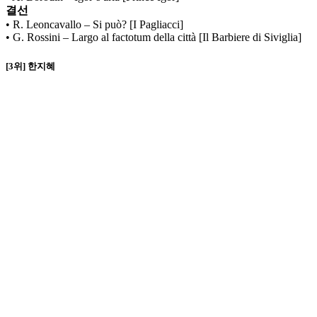
결선
• R. Leoncavallo – Si può? [I Pagliacci]
• G. Rossini – Largo al factotum della città [Il Barbiere di Siviglia]
[3위] 한지혜