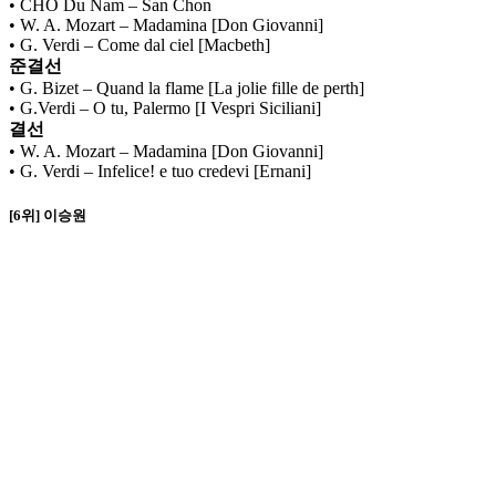
• CHO Du Nam – San Chon
• W. A. Mozart – Madamina [Don Giovanni]
• G. Verdi – Come dal ciel [Macbeth]
준결선
• G. Bizet – Quand la flame [La jolie fille de perth]
• G.Verdi – O tu, Palermo [I Vespri Siciliani]
결선
• W. A. Mozart – Madamina [Don Giovanni]
• G. Verdi – Infelice! e tuo credevi [Ernani]
[6위] 이승원