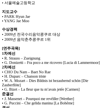
• 서울예술고등학교
지도교수
• PARK Hyun Jae
• YANG Jae Moo
수상경력
• 2009년 전국수리음악콩쿠르 대상
• 2009년 음악춘추콩쿠르 1위
[연주곡목]
1차예선
• R. Strauss – Zueignung
• G. Donizetti – Fra poco a me ricovero [Lucia di Lammermoor]
2차예선
• CHO Du Nam – Baet No Rae
• H. Duparc – Chanson triste
• W. A. Mozart – Dies Bildnis ist bezaubernd schön [Die
Zauberflöte]
• G. Bizet – La fleur que tu m’avais jetée [Carmen]
준결선
• J. Massenet – Pourquoi me revéiller [Werther]
• G. Puccini – Che gelida manina [La Bohème]
결선