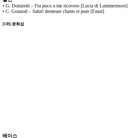
• G. Donizetti – Fra poco a me ricovero [Lucia di Lammermoor]
• C. Gounod – Salut! demeure chaste et pure [Faust]
[5위] 윤희섭
베이스