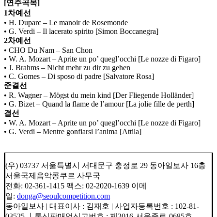
[연주곡목]
1차예선
• H. Duparc – Le manoir de Rosemonde
• G. Verdi – Il lacerato spirito [Simon Boccanegra]
2차예선
• CHO Du Nam – San Chon
• W. A. Mozart – Aprite un po’ quegl’occhi [Le nozze di Figaro]
• J. Brahms – Nicht mehr zu dir zu gehen
• C. Gomes – Di sposo di padre [Salvatore Rosa]
준결선
• R. Wagner – Mögst du mein kind [Der Fliegende Holländer]
• G. Bizet – Quand la flame de l’amour [La jolie fille de perth]
결선
• W. A. Mozart – Aprite un po’ quegl’occhi [Le nozze di Figaro]
• G. Verdi – Mentre gonfiarsi l’anima [Attila]
(우) 03737 서울특별시 서대문구 충정로 29 동아일보사 16층
서울국제음악콩쿠르 사무국
전화: 02-361-1415 팩스: 02-2020-1639 이메
일:
donga@seoulcompetition.com
동아일보사 | 대표이사 : 김재호 | 사업자등록번호 : 102-81-
03525 ㅣ통신판매업신고번호 : 제2016-서울종로-0685호