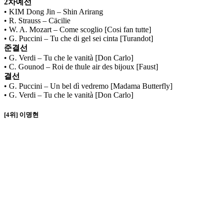
2차예선
• KIM Dong Jin – Shin Arirang
• R. Strauss – Cäcilie
• W. A. Mozart – Come scoglio [Cosi fan tutte]
• G. Puccini – Tu che di gel sei cinta [Turandot]
준결선
• G. Verdi – Tu che le vanità [Don Carlo]
• C. Gounod – Roi de thule air des bijoux [Faust]
결선
• G. Puccini – Un bel dì vedremo [Madama Butterfly]
• G. Verdi – Tu che le vanità [Don Carlo]
[4위] 이명현