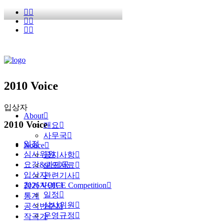
2010 Voice
입상자
About
2010 Voice
개요
사무국
일정
Notice
심사위원
공지사항
요강&과제곡
보도자료
입상자
관련기사
2026 VOICE Competition
참가자명단
일정
통계
심사위원
공식반주자
운영규정
작곡가