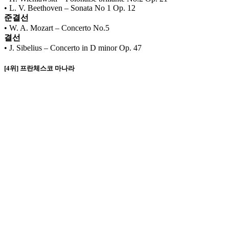
• L. V. Beethoven – Sonata No 1 Op. 12
준결선
• W. A. Mozart – Concerto No.5
결선
• J. Sibelius – Concerto in D minor Op. 47
[4위] 프란체스코 마나라