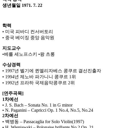
생년월일 1971. 7. 22
학력
• 미국 피바디 컨서버토리
• 중국 베이징 중앙 음악원
지도교수
•베를 세노프스키 •왕 츠롱
수상경력
• 1997년 벨기에 퀸엘리자베스 콩쿠르 결선진출자
• 1994년 제노바 파가니니 콩쿠르 1위
• 1992년 프라하 국제음악콩쿠르 2위
[연주곡목]
1차예선
• J. S. Bach – Sonata No. 1 in G minor
• N. Paganini – Capricci Op. 1 No.4, No.5, No.24
2차예선
• 백병동 – Passacaglia for Solo Violin(1997)
• H. Wieniawski – Polonaise brillante No.2 Op. 21