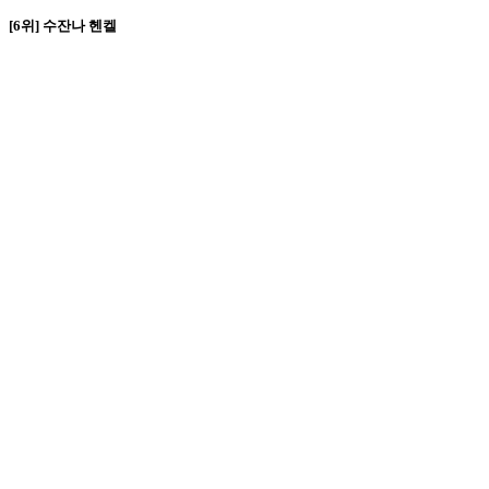
[6위] 수잔나 헨켈