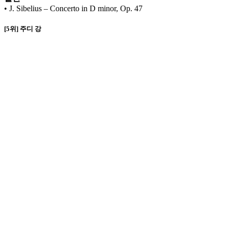
• J. Sibelius – Concerto in D minor, Op. 47
[5위] 주디 강