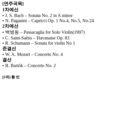
[연주곡목]
1차예선
• J. S. Bach – Sonata No. 2 in A minor
• N. Paganini – Capricci Op. 1 No.4, No.5, No.24
2차예선
• 백병동 – Passacaglia for Solo Violin(1997)
• C. Saint-Saëns – Havanaise Op. 83
• R. Schumann – Sonata for violin No 1
준결선
• W. A. Mozart – Concerto No. 4
결선
• B. Bartók – Concerto No. 2
[3위] 황 빈