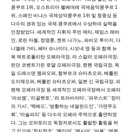
콩쿠르 1위, 오스트리아 벨베데레 국제음악콩쿠르 1
위, 스페인 비냐스 국제성악콩쿠르 1위 및 청중상 등
다수의 권위 있는 국제 콩쿠르에서 수상하여 실력을
인정받았다. 세계적인 지휘자 주빈 메타, 제임스 레바
인, 로린 마젤, 정명훈, 켄트 나가노, 파비오 루이지, 다
니엘레 가티, 페터 슈나이더, 시모네 영 등과 함께 뉴
욕 메트로폴리탄 오페라극장, 라 스칼라 오페라극장,
런던 코벤트가든 로얄 오페라극장, 뮌헨 국립극장, 독
일 드레스덴 젬퍼오퍼, 함부르크 슈타츠오퍼, 베를린
도이체오퍼, 베를린 슈타츠오퍼, 일본 신 국립극장, 피
렌체 오페라극장 등 세계적인 오페라극장에서 오페라
‘라보엠’, ‘리골렛토’, ‘라 트라비아타’, ‘파우스트’ ‘장미
의 기사’, ‘멕베드’, ‘방황하는 네덜란드인’, ‘가면무도
회’, ‘마술피리’ 등 다수의 오페라 주역으로 출연하였
다. 그는 오라토리오 독창자로서도 활발한 활동을 하
고 있으며 ‘천지창조’, ‘엘리야’, ‘메시아’, ‘바울’, ‘레퀴