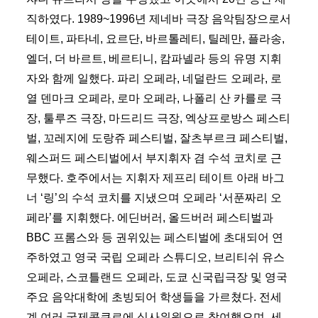
직하였다. 1989~1996년 제네바 극장 음악팀장으로서
테이트, 파타네, 요르단, 바르톨레티, 틸레만, 플라송,
엘더, 더 바르트, 베르티니, 캄파넬라 등의 유명 지휘
자와 함께 일했다. 파리 오페라, 네덜란드 오페라, 로
열 덴마크 오페라, 로마 오페라, 나폴리 산 카를로 극
장, 툴루즈 극장, 마드리드 극장, 엑상프로방스 페스티
벌, 꼬레지에 도랑쥬 페스티벌, 잘츠부르크 페스티벌,
웨스퍼드 페스티벌에서 부지휘자 겸 수석 코치로 근
무했다. 호주에서는 지휘자 제프리 테이트 아래 바그
너 ‘링’의 수석 코치를 지냈으며 오페라 ‘서푼짜리 오
페라’를 지휘했다. 에딘버러, 올드버러 페스티벌과
BBC 프롬스와 등 권위있는 페스티벌에 초대되어 연
주하였고 영국 국립 오페라 스튜디오, 브리티쉬 유스
오페라, 스코틀랜드 오페라, 도쿄 신국립극장 및 영국
주요 음악대학에 초빙되어 학생들을 가르쳤다. 전세
계 여러 국제콩쿠르에 심사위원으로 참여했으며, 세