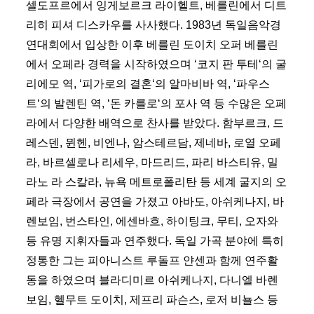
셀도프르에서 잉게보르크 라이헬트, 베를린에서 디트
리히 피셔 디스카우를 사사했다. 1983년 독일음악경
연대회에서 입상한 이후 베를린 도이치 오퍼 베를린
에서 오페라 경력을 시작하였으며 ‘코지 판 투테‘의 굴
리에모 역, ‘피가로의 결혼‘의 알마비바 역, ‘파우스
트‘의 발렌틴 역, ‘돈 카를로‘의 포사 역 등 수많은 오페
라에서 다양한 배역으로 찬사를 받았다. 함부르크, 드
레스덴, 뮌헨, 비엔나, 암스테르담, 제네바, 로열 오페
라, 바르셀로나 리세우, 마드리드, 파리 바스티유, 밀
라노 라 스칼라, 뉴욕 메트로폴리탄 등 세계 굴지의 오
페라 극장에서 공연을 가졌고 아바도, 아쉬케나지, 바
렌보임, 번스타인, 에센바흐, 하이팅크, 무티, 오자와
등 유명 지휘자들과 연주했다. 독일 가곡 분야에 특히
정통한 그는 피아니스트 루돌프 얀센과 함께 연주활
동을 하였으며 블라디미르 아쉬케나지, 다니엘 바렌
보임, 헬무트 도이치, 제프리 파슨스, 로저 비뇰스 등