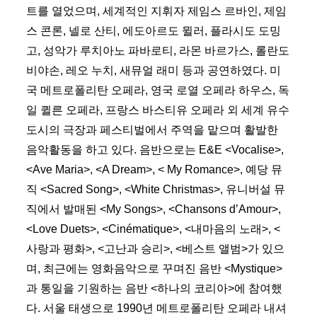
트를 열었으며, 세계적인 지휘자 제임스 르바인, 제임
스 콘론, 넬로 산티, 에도아르도 뮐러, 플라시도 도밍
고, 성악가 루치아노 파바로티, 라몬 바르가스, 롤란도
비야손, 레오 누치, 새뮤얼 래미 등과 공연하였다. 미
국 메트로폴리탄 오페라, 영국 로열 오페라 하우스, 독
일 퀼른 오페라, 프랑스 바스티유 오페라 외 세계 유수
도시의 극장과 페스티벌에서 주역을 맡으며 활발한
음악활동을 하고 있다. 음반으로는 E&E <Vocalise>,
<Ave Maria>, <A Dream>, < My Romance>, 예당 뮤
직 <Sacred Song>, <White Christmas>, 유니버설 뮤
직에서 발매된 <My Songs>, <Chansons d’Amour>,
<Love Duets>, <Cinématique>, <내마음의 노래>, <
사랑과 평화>, <고난과 승리>, <베스트 앨범>가 있으
며, 최근에는 영화음악으로 꾸며진 음반 <Mystique>
과 통일을 기원하는 음반 <하나의 코리아>에 참여했
다. 서울 태생으로 1990년 메트로폴리탄 오페라 내셔