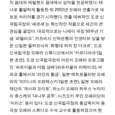
치 음대와 메릴랜드 음대에서 성악을 전공하였다. 테
너로 활발하게 활동한 뒤 2002년 오페라 연출가로 새
로운 커리어를 걷기 시작했다. 연출 데뷔작인 도쿄 신
국립극장의 ‘세르세’는 혁신적인 작품으로 세간의 큰
관심을 끌었다. 대표작으로는 니세이 극장 50주년 기
념 ‘피델리오’, 미츠비시 신탁은행의 인센티브 상을 받
은 신일본 필하모닉의 ‘화형대 위의 잔 다크르’, 도쿄
신국립극장 오페라 스튜디오에서의 ‘카르디야크’(일
본 초연), 도쿄 신국립극장의 어린이 오페라 프로그램
인 ‘파르지팔과 마법 성배’(파르지팔의 리메이크), 비
와코 홀에서의 ‘라인의 황금’, 일본 메트로폴리탄 오페
라의 ‘리미니의 프란체스카’(일본 초연), 일본 오페라
재단의 ‘게사와 모리토’, 하노이 오페라 하우스 누마지
리 류스케의 ‘대나무 공주’, 시즈오카 주민 오페라단의
‘이리스’ 등이 있다. 도쿄 신국립극장의 총감독이자 동
극장 오페라 스튜디오 수석 교수로 활동하였으며 현