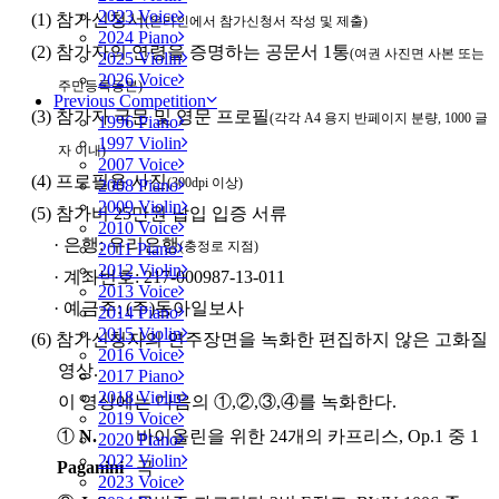
2023 Voice
(1) 참가신청서
(온라인에서 참가신청서 작성 및 제출)
2024 Piano
(2) 참가자의 연령을 증명하는 공문서 1통
(여권 사진면 사본 또는
2025 Violin
2026 Voice
주민등록등본)
Previous Competition
(3) 참가자 국문 및 영문 프로필
(각각 A4 용지 반페이지 분량, 1000 글
1996 Piano
1997 Violin
자 이내)
2007 Voice
(4) 프로필용 사진
(300dpi 이상)
2008 Piano
2009 Violin
(5) 참가비 25만원 납입 입증 서류
2010 Voice
· 은행: 우리은행
(충정로 지점)
2011 Piano
2012 Violin
· 계좌번호: 217-000987-13-011
2013 Voice
· 예금주: (주)동아일보사
2014 Piano
2015 Violin
(6) 참가신청자의 연주장면을 녹화한 편집하지 않은 고화질
2016 Voice
영상.
2017 Piano
2018 Violin
이 영상에는 다음의 ①,②,③,④를 녹화한다.
2019 Voice
①
N.
바이올린을 위한 24개의 카프리스, Op.1 중 1
2020 Piano
2022 Violin
Paganini
곡
2023 Voice