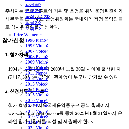
과제곡
입상자
주최자는 국제콩쿠르의 기획 및 운영을 위해 운영위원회와
공식반주자
사무국을 조직하고, 운영위원회는 국내외의 저명 음악인들
작곡가
로 심사위원회를 구성한다.
지휘자
Prize Winners
참가신청
1996 Piano
1997 Violin
2007 Voice
1. 참가자격
2008 Piano
2009 Violin
2010 Voice
1994년 12월 1일부터 2008년 11월 30일 사이에 출생한 자
2011 Piano
(만 17~30세)는 국적에 관계없이 누구나 참가할 수 있다.
2012 Violin
2013 Voice
2014 Piano
2. 신청서류 및 자료
2015 Violin
2016 Voice
참가 희망자는 서울국제음악콩쿠르 공식 홈페이지
2017 Piano
2018 Violin
www.seoulcompetition.com를 통해
2025년 8월 31일
까지 온
2019 Voice
라인 참가신청서를 작성 및 제출해야 한다.
2020 Piano
2022 Violin