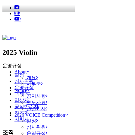
2025 Violin
운영규정
About
일정
개요
심사위원
사무국
운영규정
Notice
과제곡
공지사항
입상자
보도자료
공식반주자
관련기사
작곡가
2026 VOICE Competition
지휘자
일정
심사위원
조직
운영규정