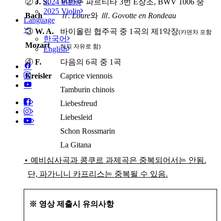
2024 Piano
②
J. S.
무반주 파르티타 3번 E장조, BWV 1006 중
2025 Violin
Bach
Ⅱ. Loure
와
Ⅲ. Govotte en Rondeau
Language
③
W. A.
바이올린 협주곡 중 1곡의 제1악장
(카덴차 포함
한국어
Mozart
하되 자유로 함)
English
④
F.
다음의 6곡 중 1곡
Kreisler
Caprice viennois
Tamburin chinois
Liebesfreud
Liebesleid
Schon Rossmarin
La Gitana
⋆ 예비심사곡과 콩쿠르 과제곡은 중복되어서는 안됨.
단, 파가니니 카프리스는 중복될 수 있음.
※ 영상 제출시 유의사항