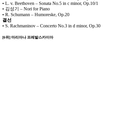
• L. v. Beethoven – Sonata No.5 in c minor, Op.10/1
• 김성기 – Nori for Piano
• R. Schumann – Humoreske, Op.20
결선
• S. Rachmaninov – Concerto No.3 in d minor, Op.30
[6위] 마리아나 프레발스카이아