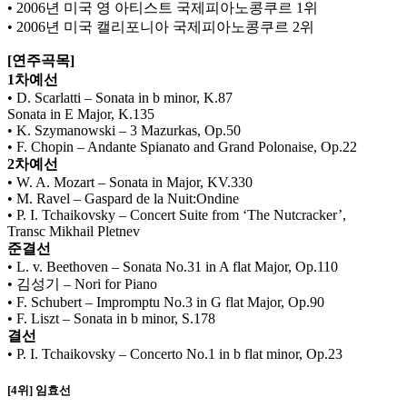
• 2006년 미국 영 아티스트 국제피아노콩쿠르 1위
• 2006년 미국 캘리포니아 국제피아노콩쿠르 2위
[연주곡목]
1차예선
• D. Scarlatti – Sonata in b minor, K.87
Sonata in E Major, K.135
• K. Szymanowski – 3 Mazurkas, Op.50
• F. Chopin – Andante Spianato and Grand Polonaise, Op.22
2차예선
• W. A. Mozart – Sonata in Major, KV.330
• M. Ravel – Gaspard de la Nuit:Ondine
• P. I. Tchaikovsky – Concert Suite from ‘The Nutcracker’,
Transc Mikhail Pletnev
준결선
• L. v. Beethoven – Sonata No.31 in A flat Major, Op.110
• 김성기 – Nori for Piano
• F. Schubert – Impromptu No.3 in G flat Major, Op.90
• F. Liszt – Sonata in b minor, S.178
결선
• P. I. Tchaikovsky – Concerto No.1 in b flat minor, Op.23
[4위] 임효선