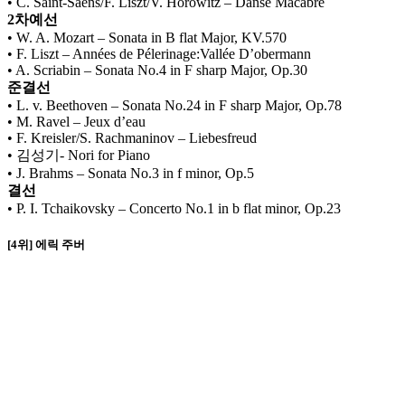
• C. Saint-Saëns/F. Liszt/V. Horowitz – Danse Macabre
2차예선
• W. A. Mozart – Sonata in B flat Major, KV.570
• F. Liszt – Années de Pélerinage:Vallée D’obermann
• A. Scriabin – Sonata No.4 in F sharp Major, Op.30
준결선
• L. v. Beethoven – Sonata No.24 in F sharp Major, Op.78
• M. Ravel – Jeux d’eau
• F. Kreisler/S. Rachmaninov – Liebesfreud
• 김성기- Nori for Piano
• J. Brahms – Sonata No.3 in f minor, Op.5
결선
• P. I. Tchaikovsky – Concerto No.1 in b flat minor, Op.23
[4위] 에릭 주버