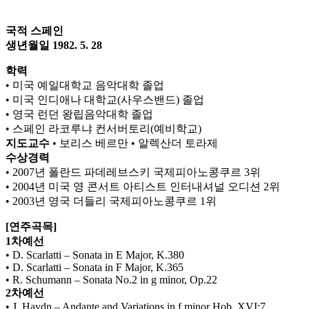
국적 스페인
생년월일 1982. 5. 28
학력
• 미국 예일대학교 음악대학 졸업
• 미국 인디애나 대학교(사우스밴드) 졸업
• 영국 런던 왕립음악대학 졸업
• 스페인 라코루냐 컨서버토리(예비학교)
지도교수
• 보리스 베르만 • 알렉산더 토라제
수상경력
• 2007년 폴란드 파데레브스키 국제피아노콩쿠르 3위
• 2004년 미국 영 콘서트 아티스트 인터내셔널 오디션 2위
• 2003년 영국 더들리 국제피아노콩쿠르 1위
[연주곡목]
1차예선
• D. Scarlatti – Sonata in E Major, K.380
• D. Scarlatti – Sonata in F Major, K.365
• R. Schumann – Sonata No.2 in g minor, Op.22
2차예선
• J. Haydn – Andante and Variations in f minor Hob. XVI:7