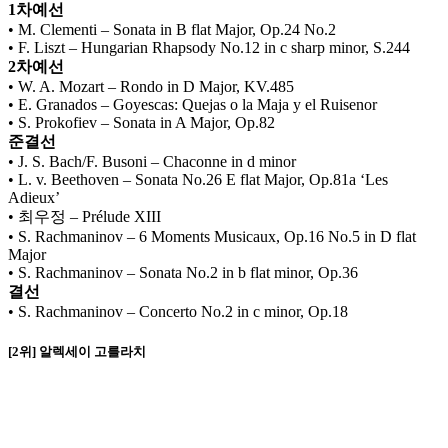
1차예선
• M. Clementi – Sonata in B flat Major, Op.24 No.2
• F. Liszt – Hungarian Rhapsody No.12 in c sharp minor, S.244
2차예선
• W. A. Mozart – Rondo in D Major, KV.485
• E. Granados – Goyescas: Quejas o la Maja y el Ruisenor
• S. Prokofiev – Sonata in A Major, Op.82
준결선
• J. S. Bach/F. Busoni – Chaconne in d minor
• L. v. Beethoven – Sonata No.26 E flat Major, Op.81a ‘Les
Adieux’
• 최우정 – Prélude XIII
• S. Rachmaninov – 6 Moments Musicaux, Op.16 No.5 in D flat
Major
• S. Rachmaninov – Sonata No.2 in b flat minor, Op.36
결선
• S. Rachmaninov – Concerto No.2 in c minor, Op.18
[2위] 알렉세이 고를라치