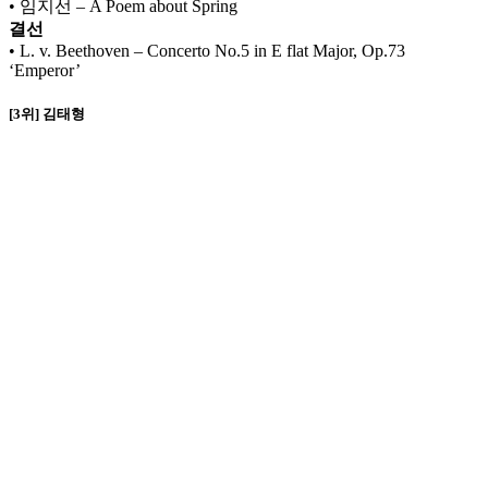
• 임지선 – A Poem about Spring
결선
• L. v. Beethoven – Concerto No.5 in E flat Major, Op.73
‘Emperor’
[3위] 김태형