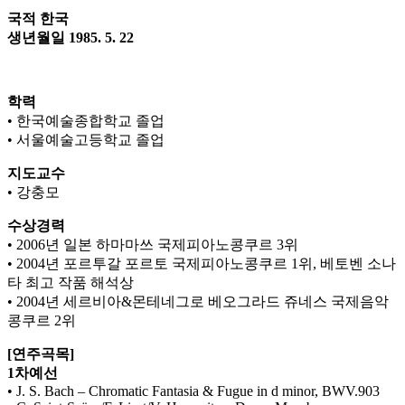
국적 한국
생년월일 1985. 5. 22
학력
• 한국예술종합학교 졸업
• 서울예술고등학교 졸업
지도교수
• 강충모
수상경력
• 2006년 일본 하마마쓰 국제피아노콩쿠르 3위
• 2004년 포르투갈 포르토 국제피아노콩쿠르 1위, 베토벤 소나
타 최고 작품 해석상
• 2004년 세르비아&몬테네그로 베오그라드 쥬네스 국제음악
콩쿠르 2위
[연주곡목]
1차예선
• J. S. Bach – Chromatic Fantasia & Fugue in d minor, BWV.903