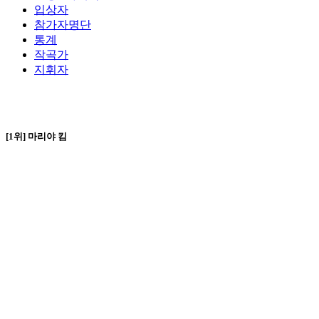
입상자
참가자명단
통계
작곡가
지휘자
[1위] 마리야 킴