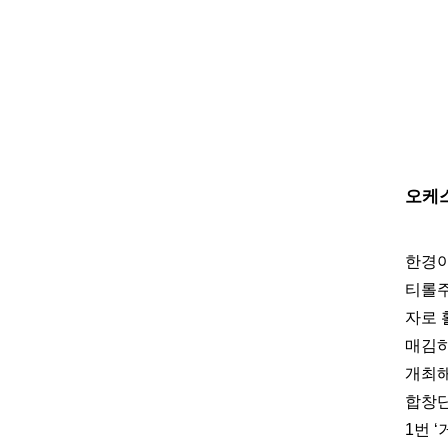
오케
한경아
티롤주
자로 
매김하
개최해
합창단
1번 