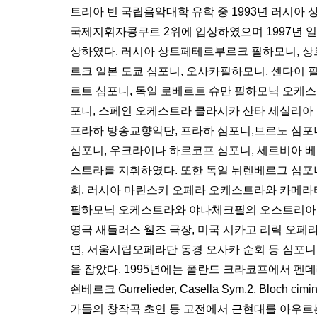
트리아 빈 국립음악대학 유학 중 1993년 러시
국제지휘자콩쿠르 2위에 입상하였으며 1997년 일
상하였다. 러시아 상트페테르부르크 필하모니, 
르크 일본 도쿄 심포니, 오사카필하모니, 센다이 
르트 심포니, 독일 로베르트 슈만 필하모닉 오케스
포니, 스페인 오케스트라 클라시카 산타 세실리아 
프라하 방송교향악단, 프라하 심포니,브르노 심포
심포니, 우크라이나 하르코프 심포니, 세르비아 
스트라를 지휘하였다. 또한 독일 뉘렌베르그 심포니와
회, 러시아 마린스키 오페라 오케스트라와 카메라
필하모닉 오케스트라와 야나체크필의 오스트리아 
영극 새들러스 웰즈 극장, 미국 시카고 리릭 오페
연, 서울시립오페라단 동경 오사카 순회 등 심포니
을 잡았다. 1995년에는 폴란드 크라코프에서 펜데
쇤베르크 Gurrelieder, Casella Sym.2, Blo
가들의 창작곡 초연 등 고전에서 근현대를 아우르