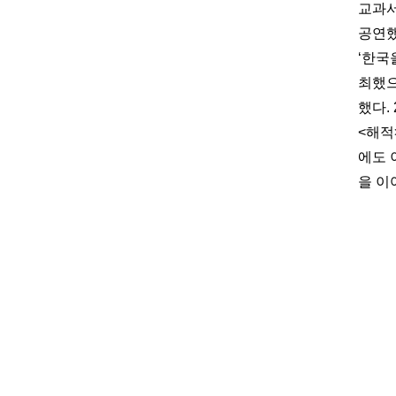
교과서
공연했
‘한국
최했으
했다.
<해적
에도 
을 이