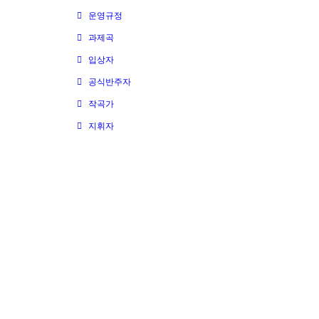
운영규정
과제곡
입상자
공식반주자
작곡가
지휘자