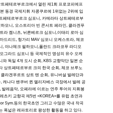
아 상트페테르부르크에서 열린 제1회 프로코피에프
본 동경 국제지휘 자콩쿠르에 1위없는 2위에 입
상트페테르부르크 심포니, 카메라타 상트페테르부
필하모니, 오스트리아 빈 콘서트 페라인, 클라겐푸
트라 켐니츠, 뉘른베르크 심포니,이태리 로마 심
마드리드, 헝가리 MAV 심포니 오케스트라, 체코
니, 야나체크 필하모니,폴란드 크라코푸 라디오
베오그라드 심포니 등 국제적인 명성의 유수 오케
 독일 4개 도시 순회, KBS 교향악단 일본 순
타 상트페테르부르 크의 한국 순회, 체코 브루노
클라겐푸르트 상트 텐 순회, 유니버설 발레단과
라, 캐나다 밴쿠버 퀸 엘리자베스 극장에서 발레 공
, 발레음악, 오페라에 이르는 연주 투어의 지휘봉
레츠키 교향곡 제5번 <KOREA>를 유럽 초연과
ch ciminor Sym.등의 한국초연 그리고 수많은 국내 작곡
는 폭넓은 레파토리로 왕성한 활동을 하고 있다.