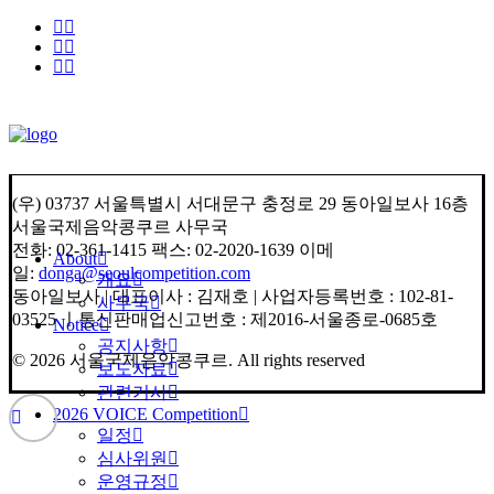
(우) 03737 서울특별시 서대문구 충정로 29 동아일보사 16층
서울국제음악콩쿠르 사무국
전화: 02-361-1415 팩스: 02-2020-1639 이메
About
일:
donga@seoulcompetition.com
개요
동아일보사 | 대표이사 : 김재호 | 사업자등록번호 : 102-81-
사무국
03525 ㅣ통신판매업신고번호 : 제2016-서울종로-0685호
Notice
공지사항
© 2026 서울국제음악콩쿠르.
All rights reserved
보도자료
관련기사
2026 VOICE Competition
일정
심사위원
운영규정