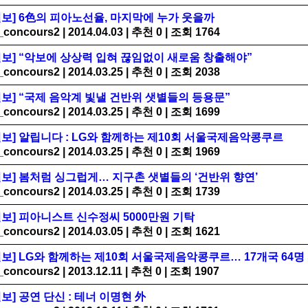
보] 6色의 피아노선율, 마지막에 누가 웃을까
_concours2
|
2014.04.03
|
추천 0
|
조회 1764
보] “악보에 상상력 입혀 끊임없이 새로움 창출해야”
_concours2
|
2014.03.25
|
추천 0
|
조회 2038
보] “국제 음악계 빛낼 건반위 샛별들의 등용문”
_concours2
|
2014.03.25
|
추천 0
|
조회 1699
보] 알립니다 : LG와 함께하는 제10회 서울국제음악콩쿠르
_concours2
|
2014.03.25
|
추천 0
|
조회 1969
보] 봄처럼 싱그럽게… 지구촌 샛별들의 ‘건반위 향연’
_concours2
|
2014.03.25
|
추천 0
|
조회 1739
보] 피아니스트 신수정씨 5000만원 기탁
_concours2
|
2014.03.05
|
추천 0
|
조회 1621
보] LG와 함께하는 제10회 서울국제음악콩쿠르­… 17개국 64
_concours2
|
2013.12.11
|
추천 0
|
조회 1907
보] 공연 단신 : 테너 이명현 外