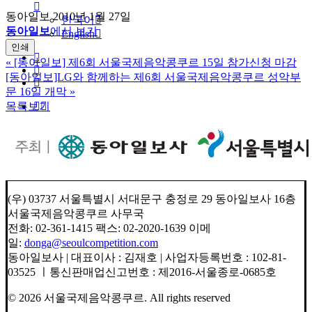
동아일보 2010년 1월 27일
한국어
동아일보
에서 보기
English
인쇄
«
[동아일보] 제6회 서울국제음악콩쿠르 15일 참가신청 마감
[동아일보]LG와 함께하는 제6회 서울국제음악콩쿠르 성악부
문 16일 개막
»
목록보기
(우) 03737 서울특별시 서대문구 충정로 29 동아일보사 16층
서울국제음악콩쿠르 사무국
전화: 02-361-1415 팩스: 02-2020-1639 이메
일:
donga@seoulcompetition.com
동아일보사 | 대표이사 : 김재호 | 사업자등록번호 : 102-81-
03525 ㅣ통신판매업신고번호 : 제2016-서울종로-0685호
© 2026 서울국제음악콩쿠르.
All rights reserved