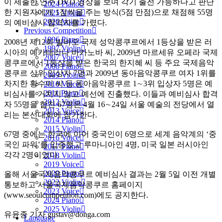
이 제출한 연주 DVD 영상을 보며 각기 출전 가능하다고 판단
2024 Piano
한 지원자에게 1점씩을 주는 방식(5점 만점)으로 채점해 55명
2025 Violin
2026 Voice
의 예비심사 합격자를 가렸다.
Previous Competition
1996 Piano
2008년 제12회 빌바오 국제 성악콩쿠르에서 1등상을 받은 러
1997 Violin
시아의 예카테리나 바카노바 씨, 2009년 마르세유 오페라 국제
2007 Voice
콩쿠르에서 1등상을 받은 한국의 한지혜 씨 등 주요 국제음악
2008 Piano
콩쿠르 상위 입상자 7명과 2009년 동아음악콩쿠르 여자 1위를
2009 Violin
차지한 황수미 씨 등 동아음악콩쿠르 1∼3위 입상자 5명은 예
2010 Voice
2011 Piano
비심사를 거치지 않고 예선에 진출했다. 이들과 예비심사 합격
2012 Violin
자 55명을 합친 67명은 4월 16∼24일 서울 예술의 전당에서 열
2013 Voice
리는 본선대회에 참가한다.
2014 Piano
2015 Violin
67명 중에는 한국에 이어 중국인이 6명으로 세계 음악계의 ‘중
2016 Voice
국인 파워’를 입증했고 루마니아인 4명, 미국 일본 러시아인
2017 Piano
각각 2명이었다.
2018 Violin
2019 Voice
2020 Piano
올해 서울국제음악콩쿠르 예비심사 결과는 2월 5일 이전 개별
2022 Violin
통보하고 서울국제음악콩쿠르 홈페이지
2023 Voice
(www.seoulcompetition.com)에도 공지한다.
2024 Piano
2025 Violin
유윤종 기자 gustav@donga.com
Language