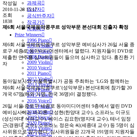
과제곡
작성일
입상자
2010-11-28 15:17
조회
공식반주자
1838
작곡가
제6회 서울국제음악콩쿠르 성악부문 본선대회 진출자 확정
지휘자
Prize Winners
1996 Piano
제6회 서울국제음악콩쿠르 성악부문 예비심사가 26일 서울 종
1997 Violin
로구 세종로 동아미디어센터에서 열렸다. 지원자들이 DVD로
2007 Voice
2008 Piano
제출한 연주를 심사위원들이 들으며 심사하고 있다. 홍진환 기
2009 Violin
자
2010 Voice
2011 Piano
2012 Violin
동아일보사와 서울특별시가 공동 주최하는 ‘LG와 함께하는
2013 Voice
제6회 서울국제음악콩쿠르’(성악부문) 본선대회에 참가할 20
2014 Piano
개국 67명(해외 31명, 한국 36명)이 결정됐다.
2015 Violin
2016 Voice
26일 서울 종로구 세종로 동아미디어센터 9층에서 열린 DVD
2017 Piano
2018 Violin
예비심사에는 바리톤 고성현(한양대 교수), 소프라노 이규도
2019 Voice
(성신여대 석좌교수), 베이스 김요한(명지대 교수), 테너 임정
2020 Piano
근(경원대 교수), 소프라노 정은숙 씨(세종대 교수) 등 5명이 심
2022 Violin
사위원으로 참가했다. 심사위원들은 22개국 191명의 지원자들
2023 Voice