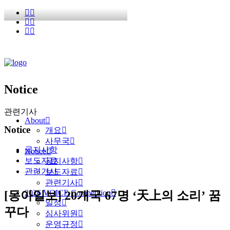
Notice
관련기사
About
Notice
개요
사무국
공지사항
Notice
보도자료
공지사항
관련기사
보도자료
관련기사
2026 VOICE Competition
[동아일보] 20개국 67명 ‘天上의 소리’ 꿈
일정
꾸다
심사위원
운영규정