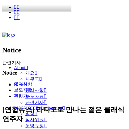
Notice
관련기사
About
Notice
개요
사무국
공지사항
Notice
보도자료
공지사항
관련기사
보도자료
관련기사
2026 VOICE Competition
[연합뉴스] 라디오로 만나는 젊은 클래식
일정
연주자
심사위원
운영규정