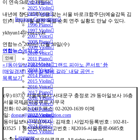
이 연속으로 소개된다.
2024 Piano
2025 Violin
2026 Voice
내년에 창단 45주년을 맞는 서울 바로크합주단(예술감독 김
Previous Competition
민)이 지난 8월 펼친 독일 순회 연주 실황도 만날 수 있다.
1996 Piano
1997 Violin
ykhyun14@yna.co.kr
2007 Voice
2008 Piano
연합뉴스 2009년 12월 30일(수)
2009 Violin
연합뉴스
에서 보기
2010 Voice
인쇄
2011 Piano
2012 Violin
«
[동아일보] 공연단신 '그랜드 피아노 콘서트’ 外
2013 Voice
[매일경제] `에투알 발레 갈라` 내달 공연
»
2014 Piano
목록보기
2015 Violin
2016 Voice
2017 Piano
(우) 03737 서울특별시 서대문구 충정로 29 동아일보사 16층
2018 Violin
서울국제음악콩쿠르 사무국
2019 Voice
전화: 02-361-1415 팩스: 02-2020-1639 이메
2020 Piano
2022 Violin
일:
donga@seoulcompetition.com
2023 Voice
동아일보사 | 대표이사 : 김재호 | 사업자등록번호 : 102-81-
2024 Piano
03525 ㅣ통신판매업신고번호 : 제2016-서울종로-0685호
2025 Violin
Language
© 2026 서울국제음악콩쿠르.
All rights reserved