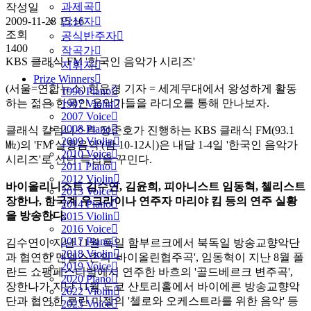
과제곡
작성일
입상자
2009-11-28 15:16
조회
공식반주자
1400
작곡가
KBS 클래식 FM '한국인 음악가 시리즈'
지휘자
Prize Winners
(서울=연합뉴스) 현윤경 기자 = 세계무대에서 왕성하게 활동
1996 Piano
하는 젊은 한국인 음악가들을 라디오를 통해 만나보자.
1997 Violin
2007 Voice
2008 Piano
클래식 칼럼니스트 정준호가 진행하는 KBS 클래식 FM(93.1
2009 Violin
㎒)의 'FM 실황음악'(밤 10-12시)은 내달 1-4일 '한국인 음악가
2010 Voice
시리즈'로 신년 특집을 꾸민다.
2011 Piano
2012 Violin
바이올리니스트 김수연, 김윤희, 피아니스트 임동혁, 첼리스트
2013 Voice
장한나, 한국계 우크라이나 연주자 마리야 킴 등의 연주 실황
2014 Piano
을 방송한다.
2015 Violin
2016 Voice
2017 Piano
김수연이 지난 11월 독일 함부르크에서 북독일 방송교향악단
2018 Violin
과 협연한 멘델스존의 '바이올린협주곡', 임동혁이 지난 8월 폴
2019 Voice
란드 쇼팽페스티벌에서 연주한 바흐의 '골드베르크 변주곡',
2020 Piano
장한나가 지난 11월 도쿄 산토리홀에서 바이에른 방송교향악
2022 Violin
단과 협연한 로린 마젤의 '첼로와 오케스트라를 위한 음악' 등
2023 Voice