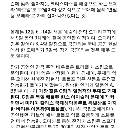
즌에 맞춰 쏟아지듯 크리스마스를 배경으로 하는 오페
라 ‘라보엠’도 12월마다 정기적으로 무대에 올려 ‘연말
용 오페라’로 자리 잡아 나가겠다는 것.
올해는 12월 6∼14일 서울 예술의 전당 오페라극장에
서 9일 동안 9차례에 걸쳐 공연될 예정이다. 오페라의
경우 길어야 3, 4일 일정으로 공연되는 국내 공연 현실
에서 한 오페라가 9일씩 ‘장기 공연’되는 것은 매우 드
문 일이다.
장기 공연인 만큼 주역 배우들은 트리플 캐스팅으로
운영된다. 미미 역은 박정원 이윤아 김세아, 무제타 역
은 오미선 한예진 김현심, 로돌포 역은 신동호 류정필
정능화가 돌아가며 맡는다. 원숙한 연기가 일품인 A,
B팀뿐 아니라
가장 젊은 C팀의 열정적인 무대도 기대
된다. C팀은 독일 베를린 한스 아이슬러 음대에 재학
하면서 마리아 칼라스 국제성악콩쿠르 특별상을 차지
한 바리톤 이응광(마르첼로)
, 지난해 국립오페라단이
공연했던 ‘라보엠’에서 로돌포 역을 훌륭하게 소화했
던 테너 정능화, 오디션을 통해 전격 캐스팅된 소프라
노 김현심(무제타) 등 20, 30대의 신진 성악가들로 구