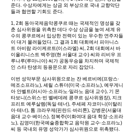
준다. 수상자에게는 상금 외 부상으로 국내 교향악단
들과 협연할 기회도 준다.
1, 2회 동아국제음악콩쿠르 때는 국제적인 명성을 갖
춘 심사위원을 위촉한 데다 수상 상금을 높여 세계 유
수의 콩쿠르에서 입상한 전력이 있는 우수한 연주자들
이 대거 몰려들었다. 그 결과 1회 대회에서 피아니스
트 아비람 라이케르트(이스라엘) 씨, 2회 대회에서 바
이올리니스트 백주영(현 서울대 교수) 씨와 리비우 프
루나루(루마니아) 씨가 공동우승을 차지하며 국제적
인 스타 탄생의 등용문으로 자리 잡았다.
이번 성악부문 심사위원으로는 잔 베르비에(프랑스·
메조소프라노), 셰릴 스튜더(미국·소프라노), 예우게니
아 안벨트(러시아·소프라노·밀라노 음대 교수), 기 몬
타보니(스위스·빈 벨베데레 콩쿠르 심사위원장), 지크
프리트 예루살렘(독일·테너), 주세페 자코미니(이탈리
아·테너), 톰 크라우제(핀란드·바리톤), 강병운(서울대
음대 교수·베이스), 정복주(이화여대 음대 학장·소프라
노), 김영미(한국예술종합학교 음악원 교수·소프라노)
씨 등 국내외 유명 성악가가 심사위원으로 위촉됐다.