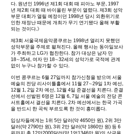
다. 원년인 1996년 제1회 대회 때 피아노 부문, 1997
년 제2회 대회 때 바이올린 부문이 열렸다. 제3회 성악
부문 대회가 열릴 예정이던 1998년 당시 외환위기로
인한 재정난 때문에 개최가 무기 연기됐다 올해 부활
되는 것이다.》
제3회 서울국제음악콩쿠르는 1998년 열리지 못했던
성악부문을 주제로 펼쳐진다. 올해 행사는 동아일보사
가 주최하고 LG가 협찬한다. 참가 대상은 남자 만
18∼35세, 여자 만 18∼32세의 성악가로 국적에 관계
없이 누구나 참가할 수 있다.
이번 콩쿠르는 6월 27일까지 참가신청을 받으며 서울
예술의 전당 리사이틀홀에서 11월 27∼29일 1차 예선,
12월 1, 2일 2차 예선, 12월 4일 준결선을 치른다. 준결
선에서 선발된 6명은 12월 6, 7일 서울 예술의 전당 콘
서트홀에서 결선을 치른다. 2차 예선에서는 한국 가곡
을 반드시 한 곡씩 부르도록 한 것이 흥미롭다.
입상자들에게는 1위 5만 달러(약 4650만 원), 2위 3만
달러(약 2790만 원), 3위 2만 달러(약 1860만 원) 등 6
위까지 총 12만2000달러(약 1억1346만 원)의 상금을