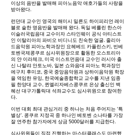
이상의 음반을 발매해 피아노음악 애호가들의 사랑을
받아왔다.
런던대 교수인 영국의 해미시 밀른도 하이피리언 레이
블로 숱한 명음반을 발매해 왔다. 독일 베를린 한스아
이슬러국립음대 교수이자 스타인웨이 공식 아티스트
인 이탈리아의 파비오 비디니도 친숙한 얼굴. 줄리아
드음악원 피아노학과장인 요헤베드 카플린스키, 빈베
토벤국제콩쿠르 심사위원장으로 활동한 오스트리아
의 얀 이라체크, 미국 이스트먼음대 교수인 러시아 출
신 나탈랴 안토노바, 일본 쇼와음대 피아노 학과장인
에구치 후미코, 중국 중앙음악원과 상하이음악원 학장
을 역임한 유잉, 한국예술종합학교 교수를 지낸 임종
필 한양대 교수, 퀸엘리자베스콩쿠르 은상 출신인 백
혜선 대구가톨릭대 석좌교수도 심사위원으로 참여한
다.
이번 대회 최대 관심거리 중 하나는 처음 주어지는 ‘특
별상’. 콩쿠르 지정곡 중 하나인 베토벤 소나타를 가장
잘 연주한 참가자에게 상금 5000달러를 지급한다.
심사위원들이 직접 진행하는 마스터클래스도 마련했