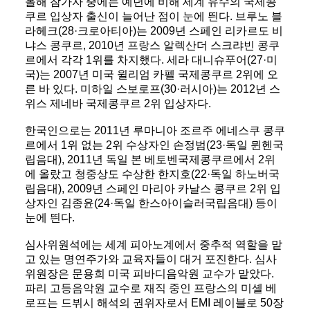
올해 참가자 중에는 예년에 비해 세계 유수의 국제콩
쿠르 입상자 출신이 늘어난 점이 눈에 띈다. 브루노 블
라헤크(28·크로아티아)는 2009년 스페인 리카르도 비
냐스 콩쿠르, 2010년 프랑스 알렉산더 스크랴빈 콩쿠
르에서 각각 1위를 차지했다. 세라 대니슈푸어(27·미
국)는 2007년 미국 윌리엄 카펠 국제콩쿠르 2위에 오
른 바 있다. 미하일 스보로프(30·러시아)는 2012년 스
위스 제네바 국제콩쿠르 2위 입상자다.
한국인으로는 2011년 루마니아 조르주 에네스쿠 콩쿠
르에서 1위 없는 2위 수상자인 손정범(23·독일 뮌헨국
립음대), 2011년 독일 본 베토벤국제콩쿠르에서 2위
에 올랐고 청중상도 수상한 한지호(22·독일 하노버국
립음대), 2009년 스페인 마리아 카날스 콩쿠르 2위 입
상자인 김종윤(24·독일 한스아이슬러국립음대) 등이
눈에 띈다.
심사위원석에는 세계 피아노계에서 중추적 역할을 맡
고 있는 명연주가와 교육자들이 대거 포진한다. 심사
위원장은 문용희 미국 피바디음악원 교수가 맡았다.
파리 고등음악원 교수로 재직 중인 프랑스의 미셸 베
로프는 드뷔시 해석의 권위자로서 EMI 레이블로 50장