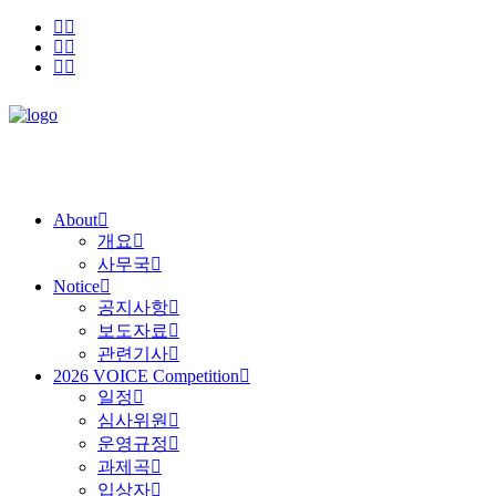
About
개요
사무국
Notice
공지사항
보도자료
관련기사
2026 VOICE Competition
일정
심사위원
운영규정
과제곡
입상자