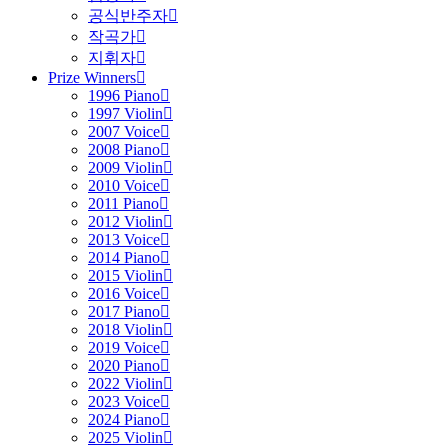
공식반주자
작곡가
지휘자
Prize Winners
1996 Piano
1997 Violin
2007 Voice
2008 Piano
2009 Violin
2010 Voice
2011 Piano
2012 Violin
2013 Voice
2014 Piano
2015 Violin
2016 Voice
2017 Piano
2018 Violin
2019 Voice
2020 Piano
2022 Violin
2023 Voice
2024 Piano
2025 Violin