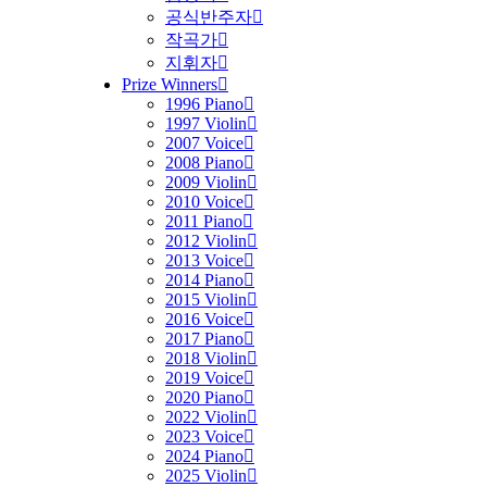
공식반주자
작곡가
지휘자
Prize Winners
1996 Piano
1997 Violin
2007 Voice
2008 Piano
2009 Violin
2010 Voice
2011 Piano
2012 Violin
2013 Voice
2014 Piano
2015 Violin
2016 Voice
2017 Piano
2018 Violin
2019 Voice
2020 Piano
2022 Violin
2023 Voice
2024 Piano
2025 Violin