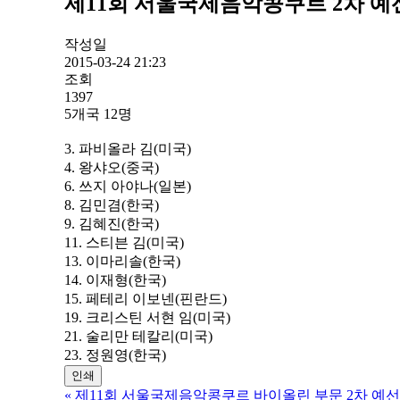
제11회 서울국제음악콩쿠르 2차 예
작성일
2015-03-24 21:23
조회
1397
5개국 12명
3. 파비올라 김(미국)
4. 왕샤오(중국)
6. 쓰지 아야나(일본)
8. 김민겸(한국)
9. 김혜진(한국)
11. 스티븐 김(미국)
13. 이마리솔(한국)
14. 이재형(한국)
15. 페테리 이보넨(핀란드)
19. 크리스틴 서현 임(미국)
21. 술리만 테칼리(미국)
23. 정원영(한국)
인쇄
«
제11회 서울국제음악콩쿠르 바이올린 부문 2차 예선