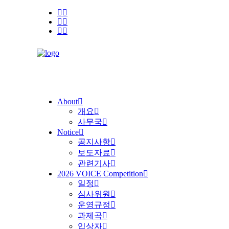
About
개요
사무국
Notice
공지사항
보도자료
관련기사
2026 VOICE Competition
일정
심사위원
운영규정
과제곡
입상자