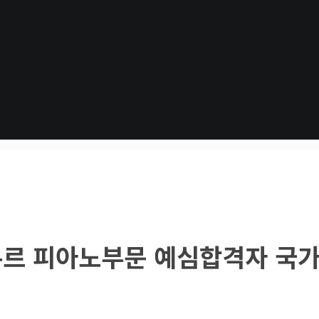
르 피아노부문 예심합격자 국가