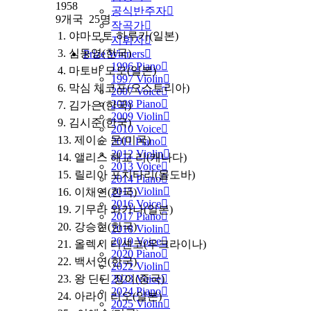
1958
공식반주자
9개국 25명
작곡가
1. 야마모토 하루카(일본)
지휘자
3. 심동영(한국)
Prize Winners
1996 Piano
4. 마토바 모모(일본)
1997 Violin
6. 막심 체코프(오스트리아)
2007 Voice
2008 Piano
7. 김가은(한국)
2009 Violin
9. 김시준(한국)
2010 Voice
13. 제이슨 문(미국)
2011 Piano
2012 Violin
14. 앨리스 해교 리(캐나다)
2013 Voice
15. 릴리아 포치타리(몰도바)
2014 Piano
2015 Violin
16. 이채연(한국)
2016 Voice
19. 기무라 와카나(일본)
2017 Piano
20. 강승현(한국)
2018 Violin
2019 Voice
21. 올렉시 티셴코(우크라이나)
2020 Piano
22. 백서연(한국)
2022 Violin
2023 Voice
23. 왕 딘딘 징이(중국)
2024 Piano
24. 아라이 리오(일본)
2025 Violin