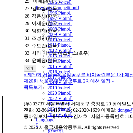
25. 이예송(미국)
2026 Voice
Previous Competition
27. 김하람(한국)
1996 Piano
28. 김은채(한국)
1997 Violin
29. 이재은(한국)
2007 Voice
2008 Piano
30. 임현재(한국)
2009 Violin
31. 조성민(한국)
2010 Voice
2011 Piano
32. 주보민(한국)
2012 Violin
33. 사라 이사벨 이스파스(호주)
2013 Voice
34. 윤해원(한국)
2014 Piano
2015 Violin
인쇄
2016 Voice
«
제20회 서울국제음악콩쿠르 바이올린부문 1차 예
2017 Piano
제20회 서울국제음악콩쿠르 2차예선 일정
»
2018 Violin
목록보기
2019 Voice
2020 Piano
2022 Violin
2023 Voice
(우) 03737 서울특별시 서대문구 충정로 29 동아
2024 Piano
전화: 02-361-1415 팩스: 02-2020-1639 이메일:
donga@s
2025 Violin
동아일보사 | 대표이사 : 김재호 | 사업자등록번호 : 102
Language
© 2026 서울국제음악콩쿠르.
All rights reserved
한국어