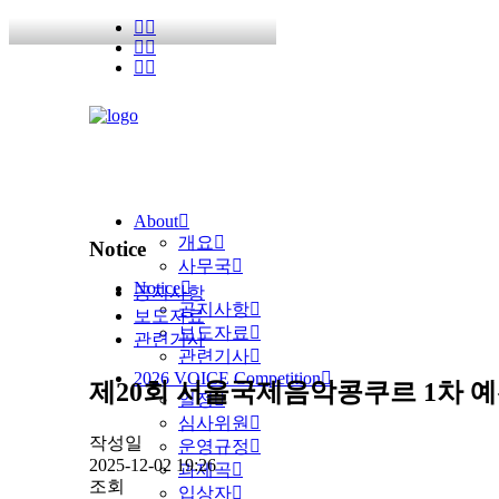
About
개요
Notice
사무국
Notice
공지사항
공지사항
보도자료
보도자료
관련기사
관련기사
2026 VOICE Competition
제20회 서울국제음악콩쿠르 1차 예
일정
심사위원
작성일
운영규정
2025-12-02 19:26
과제곡
조회
입상자