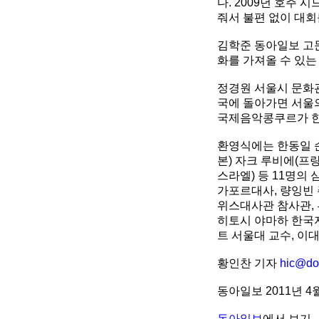
다. 2009년 호주
줘서 불편 없이 대회
김학준 동아일보 고
화를 가져올 수 있는
정경원 서울시 문화
국에 돌아가면 서울의
국제음악콩쿠르가 한
환영식에는 한동일 순
본) 자크 루비에(프랑
스라엘) 등 11명의
가포르대사, 량잉빈 
위스대사관 참사관,
히토시 야마하 한국지
트 서울대 교수, 이
황인찬 기자
hic@do
동아일보 2011년 4월
동아일보
에서 보기