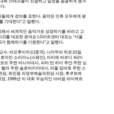
)는 “대회 스태프들이 친절하고 일정을 꼼꼼하게 챙겨
다.
들에게 경의를 표한다. 음악은 인류 모두에게 평
를 기대한다”고 말했다.
휘해서 세계적인 음악가로 성장하기를 바라고 고
LG를 대표한 윤여순 LG아트센터 대표는 “서울
가 함께하기를 기원한다”고 말했다.
수, 바오후이차오(중국), 나카무라 히로코(일
), 호아킨 소리아노(스페인), 아리에 바르디 씨(이
코프 주한 러시아대사, 피터 탄 하이 추안 주한 싱
 벨라 주한 슬로바키아대사, 라울 임바흐 주한 스
관장, 최진용 의정부예술의전당 사장, 후쿠토메
, 1996년 이 대회 우승자인 아비람 라이케르