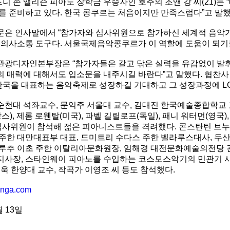
 시드니 존 앨리슨 피아노 장학금 우승자인 호주의 조앤 강 씨(21
를 준비하고 있다. 한국 콩쿠르는 처음이지만 만족스럽다”고 말했
문은 인사말에서 “참가자와 심사위원으로 참가하신 세계적 음악가
 의사소통 도구다. 서울국제음악콩쿠르가 이 역할에 도움이 되기
관광디자인본부장은 “참가자들은 갈고 닦은 실력을 유감없이 발
 매력에 대해서도 입소문을 내주시길 바란다”고 말했다. 협찬사 
국을 대표하는 음악축제로 성장하길 기대하고 그 성장과정에 LG
천대 석좌교수, 문익주 서울대 교수, 김대진 한국예술종합학교 교
스), 제롬 로웬탈(미국), 파벨 길릴로프(독일), 패니 워터먼(영국
 심사위원이 참석해 젊은 피아니스트들을 격려했다. 콘스탄틴 브누
주한 대만대표부 대표, 드미트리 수다스 주한 벨라루스대사, 두산
 루추 이초 주한 이탈리아문화원장, 임해경 대전문화예술의전당 
사장, 스타인웨이 피아노를 수입하는 코스모스악기의 민관기 사장
대욱 한양대 교수, 작곡가 이영조 씨 등도 참석했다.
nga.com
 13일