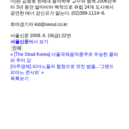
너)은 김종호 한세대 음악학부 교수와 함께 2006년부
터 3년 동안 알마비바 백작으로 유럽 24개 도시에서
공연한 테너 강신모가 맡는다. (02)399-1114~6.
최여경기자 kid@seoul.co.kr
서울신문 2009. 6. 19(금) 22면
서울신문
에서 보기
인쇄
«
[The Strad Korea] 서울국제음악콩쿠르 우승한 클라
라 주미 강
[아주경제] 피아노들의 합창으로 멋진 밤을...'그랜드
피아노 콘서트'
»
목록보기