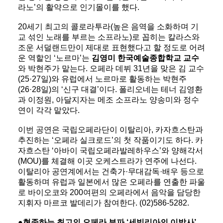
라노’의 활약으로 인기몰이를 했다.
20세기 최고의 콜로라투라(높은 음역을 소화하며 기
교 섞인 노래를 부르는 소프라노)로 꼽히는 칼라스와
조운 서덜랜드만이 제대로 표현했다고 할 정도로 어려
운 역할인 ‘노르마’는
김영미 한국예술종합학교 교수
와 박현주가 맡는다. 오페라 데뷔 31년을 맞은 김 교수
(25·27일)와 유럽에서 노르마로 활동하는 박현주
(26·28일)의 ‘신구 대결’이다. 폴리오네는 테너 김영환
과 이정원, 아달지자는 메조 소프라노 양송미와 정수
연이 각각 맡았다.
이번 공연은 국립오페라단이 이탈리아, 카자흐스탄과
추진하는 ‘오페라 실크로드’의 첫 작품이기도 하다. 카
자흐스탄 ‘아바이 국립오페라발레하우스’와 양해각서
(MOU)를 체결해 이곳 오케스트라가 연주에 나선다.
이탈리아 공연계에서는 건축가·무대감독·배우 등으로
활동하며 유럽과 일본에서 많은 오페라를 연출한 파울
로 바이오코와 200여편의 오페라에서 음악을 담당한
지휘자 마르코 발데리가 참여한다. (02)586-5282.
●현존하는 최고의 오페라 부파 ‘세빌리아의 이발사’