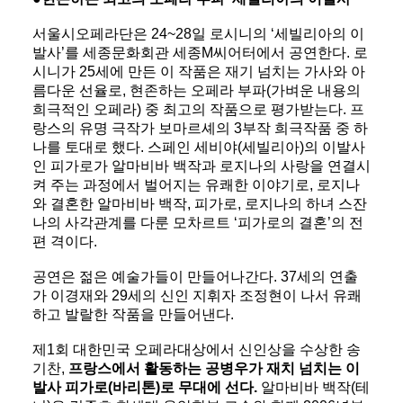
서울시오페라단은 24~28일 로시니의 ‘세빌리아의 이
발사’를 세종문화회관 세종M씨어터에서 공연한다. 로
시니가 25세에 만든 이 작품은 재기 넘치는 가사와 아
름다운 선율로, 현존하는 오페라 부파(가벼운 내용의
희극적인 오페라) 중 최고의 작품으로 평가받는다. 프
랑스의 유명 극작가 보마르셰의 3부작 희극작품 중 하
나를 토대로 했다. 스페인 세비야(세빌리아)의 이발사
인 피가로가 알마비바 백작과 로지나의 사랑을 연결시
켜 주는 과정에서 벌어지는 유쾌한 이야기로, 로지나
와 결혼한 알마비바 백작, 피가로, 로지나의 하녀 스잔
나의 사각관계를 다룬 모차르트 ‘피가로의 결혼’의 전
편 격이다.
공연은 젊은 예술가들이 만들어나간다. 37세의 연출
가 이경재와 29세의 신인 지휘자 조정현이 나서 유쾌
하고 발랄한 작품을 만들어낸다.
제1회 대한민국 오페라대상에서 신인상을 수상한 송
기찬,
프랑스에서 활동하는 공병우가 재치 넘치는 이
발사 피가로(바리톤)로 무대에 선다.
알마비바 백작(테