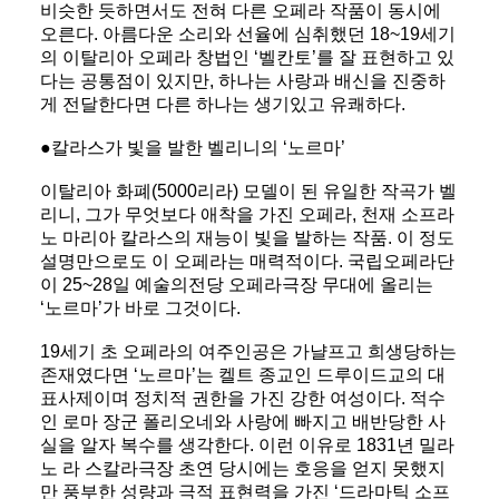
비슷한 듯하면서도 전혀 다른 오페라 작품이 동시에
오른다. 아름다운 소리와 선율에 심취했던 18~19세기
의 이탈리아 오페라 창법인 ‘벨칸토’를 잘 표현하고 있
다는 공통점이 있지만, 하나는 사랑과 배신을 진중하
게 전달한다면 다른 하나는 생기있고 유쾌하다.
●칼라스가 빛을 발한 벨리니의 ‘노르마’
이탈리아 화폐(5000리라) 모델이 된 유일한 작곡가 벨
리니, 그가 무엇보다 애착을 가진 오페라, 천재 소프라
노 마리아 칼라스의 재능이 빛을 발하는 작품. 이 정도
설명만으로도 이 오페라는 매력적이다. 국립오페라단
이 25~28일 예술의전당 오페라극장 무대에 올리는
‘노르마’가 바로 그것이다.
19세기 초 오페라의 여주인공은 가냘프고 희생당하는
존재였다면 ‘노르마’는 켈트 종교인 드루이드교의 대
표사제이며 정치적 권한을 가진 강한 여성이다. 적수
인 로마 장군 폴리오네와 사랑에 빠지고 배반당한 사
실을 알자 복수를 생각한다. 이런 이유로 1831년 밀라
노 라 스칼라극장 초연 당시에는 호응을 얻지 못했지
만 풍부한 성량과 극적 표현력을 가진 ‘드라마틱 소프